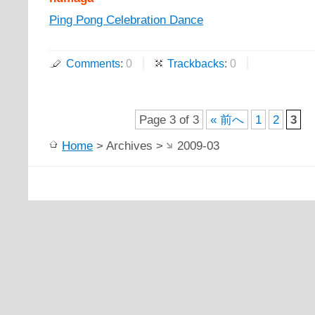
Ping Pong Celebration Dance
Comments
:
0
Trackbacks
:
0
Page 3 of 3
« 前へ
1
2
3
Home
> Archives >
2009-03