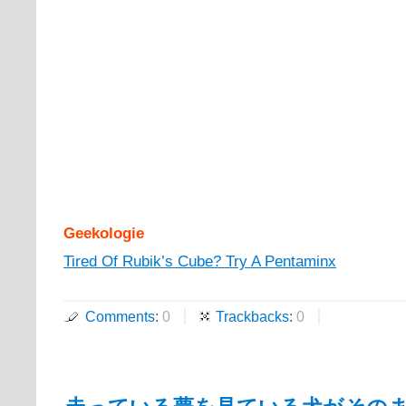
Geekologie
Tired Of Rubik’s Cube? Try A Pentaminx
Comments
:
0
Trackbacks
:
0