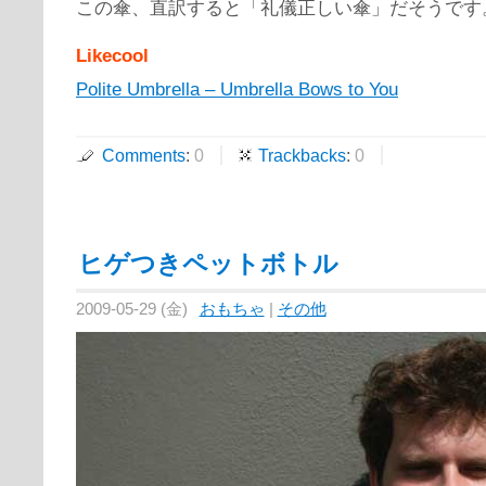
この傘、直訳すると「礼儀正しい傘」だそうです
Likecool
Polite Umbrella – Umbrella Bows to You
Comments
:
0
Trackbacks
:
0
ヒゲつきペットボトル
2009-05-29 (金)
おもちゃ
|
その他