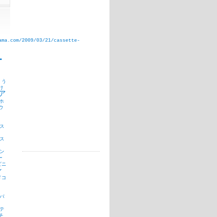
ama.com/2009/03/21/cassette-
T
う
け
ア
ホ
ウ
ス
ス
ン
ー
ビニ
ン
ドコ
パ
テ
チ