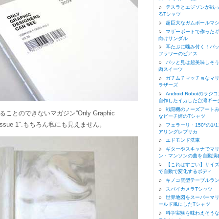
テスラとエジソンが戦
るTシャツ
超巨大なガムボールマ
マザーボートで作った
向けサンダル
耳たぶに噛み付く！パ
フラワーのピアス
パッと見は超美味しそ
肉スイーツ
ガチムチマッチョなマ
ラザーズ
Android Robotのラジ
自作したイカした台湾ギー
戦闘機のノーズアート
のできないマガジン“Only Graphic
なピーチ姫のTシャツ
zine, Issue 1″.もちろん私にも見えません。
フェラーリ・150°の1/
アリングレプリカ
エドモンド洗車
ギターやスキャナでマ
ン・マンソンの曲を自動演
【これはすごい】サイ
で自動で変化するボディ
キノコ雲型テーブルラ
スパイカメラTシャツ
世界地図をスーパーマ
ールド風にしたTシャツ
科学実験を味わえそう