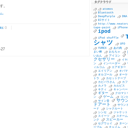
タグクラウド
す。
atomos
」
Bluetooth
DeepPurple
DNA
ECサイト
http://www.neator
ks
:
0
tape-paint
iPhone
ipod
iPod shuffle
シャツ
UFO
YUREX
あの肉
-27
まい棒
おもちゃ
いおん
アイコン
クセサリー
イヤ
ン
インベーダー
ィルコム
エアギター
エイリアン
オバマ
オルゴール
オーケ
トラ
カセットテープ
カピバラさん
カフ
カメラ
カルピス
キティ
キャンペー
ギター
クロマト
ゲーム
ン
コン
サウ
サイン音
ドアート
サウン
ード
シャクルート
シンセ
ジャケット
スイーツ
スチーム
スピーカー
ンク
セグウェイ
ターン
ーブル
チャイム