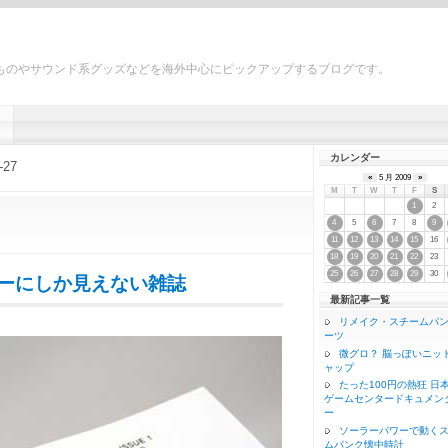
ものやサウンド系グッズなどを海外中心にピックアップするブログです。
カレンダー
-27
«
5 月 2009
»
M
T
W
T
F
S
2
1
5
7
8
4
6
9
16
11
12
13
14
15
23
18
19
20
21
22
30
25
26
27
28
29
ーにしか見えない雑誌
最新記事一覧
リメイク・スチームパ
ーツ
微グロ？ 脳っぽいニッ
ャップ
たった100円の熱狂 日
ゲームセンタードキュメン
ー
ソーラーパワーで動く
ムパンク懐中時計