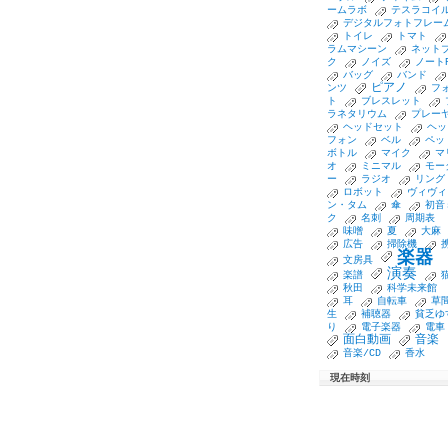
ームラボ
テスラコイ
デジタルフォトフレー
トイレ
トマト
ラムマシーン
ネット
ク
ノイズ
ノート
バッグ
バンド
ピアノ
ンツ
フ
ト
ブレスレット
ラネタリウム
プレー
ヘッドセット
ヘッ
フォン
ベル
ペッ
ボトル
マイク
マ
オ
ミニマル
モー
ー
ラジオ
リング
ロボット
ヴィヴィ
ン・タム
傘
初音
ク
名刺
周期表
味噌
夏
大麻
広告
掃除機
楽器
文房具
演奏
楽譜
秋田
科学未来館
耳
自転車
草
生
補聴器
貧乏ゆ
り
電子楽器
電車
面白動画
音楽
音楽/CD
香水
現在時刻