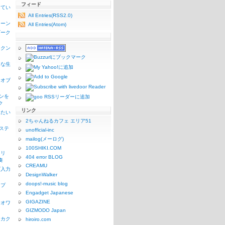
フィード
ってい
All Entries(RSS2.0)
シーン
All Entries(Atom)
ギーク
ックン
うな生
リオブ
コンを
ク
リンク
みたい
2ちゃんねるカフェ エリア51
1ステ
unofficial-inc
mailog(メーログ)
100SHIKI.COM
リリ
404 error BLOG
奏
CREAMU
ズ入力
DesignWalker
doops!-music blog
ンプ
Engadget Japanese
GIGAZINE
リオワ
GIZMODO Japan
なカク
hiroiro.com