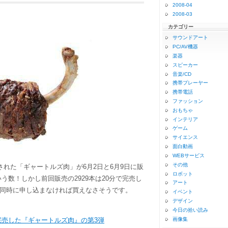
2008-04
2008-03
カテゴリー
サウンドアート
PC/AV機器
楽器
スピーカー
音楽/CD
携帯プレーヤー
携帯電話
ファッション
おもちゃ
インテリア
ゲーム
サイエンス
面白動画
WEBサービス
その他
された「ギャートルズ肉」が6月2日と6月9日に販
ロボット
という数！しかし前回販売の2929本は20分で完売し
アート
同時に申し込まなければ買えなさそうです。
イベント
デザイン
今日の拾い読み
完売した『ギャートルズ肉』の第3弾
画像集