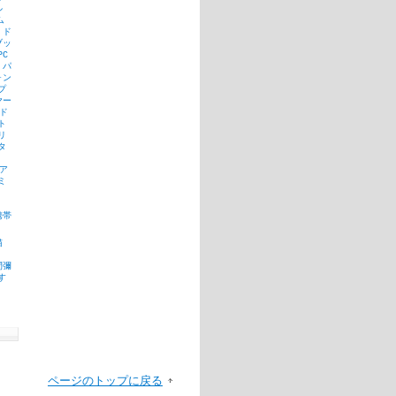
ル
ム
ド
ブッ
PC
パ
ォン
プ
ヤー
ド
ト
リ
タ
ア
ミ
携帯
猫
間彌
す
ページのトップに戻る