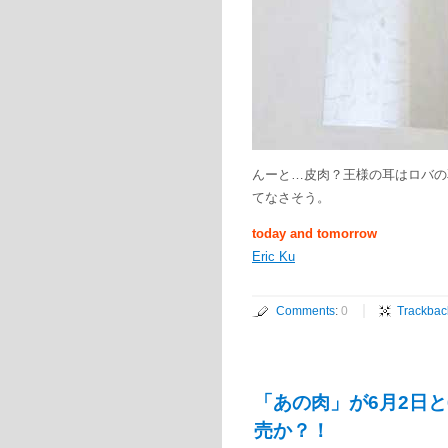
んーと…皮肉？王様の耳はロバの
てなさそう。
today and tomorrow
Eric Ku
Comments
:
0
Trackbac
「あの肉」が6月2日
売か？！