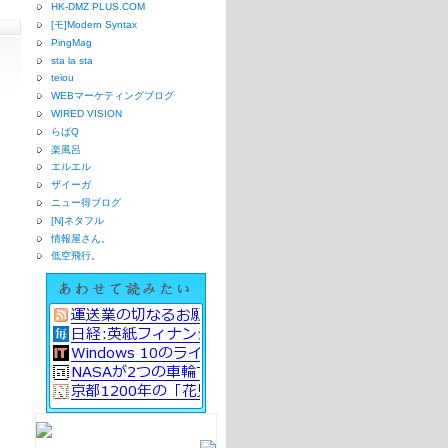
HK-DMZ PLUS.COM
[モ]Modern Syntax
PingMag
sta la sta
teiou
WEBマーケティングブログ
WIRED VISION
らばQ
楽風呂
エルエル
ザイーガ
ニュー得ブログ
[N]ネタフル
情報屋さん。
低空飛行。