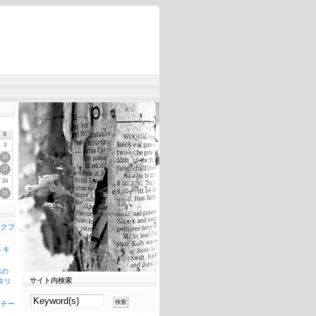
S
3
10
17
24
31
ンクブ
トキ
本の
サイト内検索
タリ
スチー