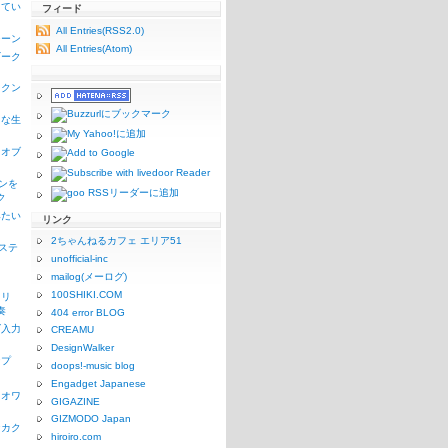
ってい
フィード
All Entries(RSS2.0)
シーン
All Entries(Atom)
ギーク
ックン
うな生
リオブ
コンを
ク
みたい
リンク
2ちゃんねるカフェ エリア51
1ステ
unofficial-inc
mailog(メーログ)
100SHIKI.COM
リリ
奏
404 error BLOG
ズ入力
CREAMU
DesignWalker
ンプ
doops!-music blog
Engadget Japanese
リオワ
GIGAZINE
GIZMODO Japan
なカク
hiroiro.com