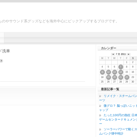
ものやサウンド系グッズなどを海外中心にピックアップするブログです。
カレンダー
ド洗車
«
7 月 2011
»
M
T
W
T
F
S
1
2
4
5
6
8
9
7
15
16
11
12
13
14
18
23
19
20
21
22
25
26
27
28
29
30
最新記事一覧
リメイク・スチームパ
ーツ
微グロ？ 脳っぽいニッ
ャップ
たった100円の熱狂 日
ゲームセンタードキュメン
ー
ソーラーパワーで動く
ムパンク懐中時計