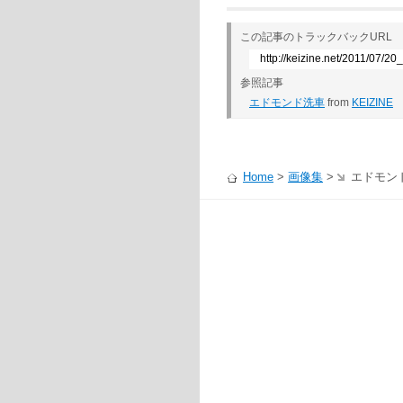
この記事のトラックバックURL
http://keizine.net/2011/07/2
参照記事
エドモンド洗車
from
KEIZINE
Home
>
画像集
>
エドモン