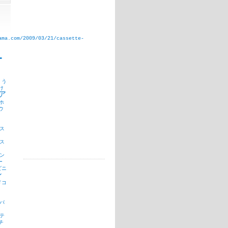
ama.com/2009/03/21/cassette-
T
う
け
ア
ホ
ウ
ス
ス
ン
ー
ビニ
ン
ドコ
パ
テ
チ