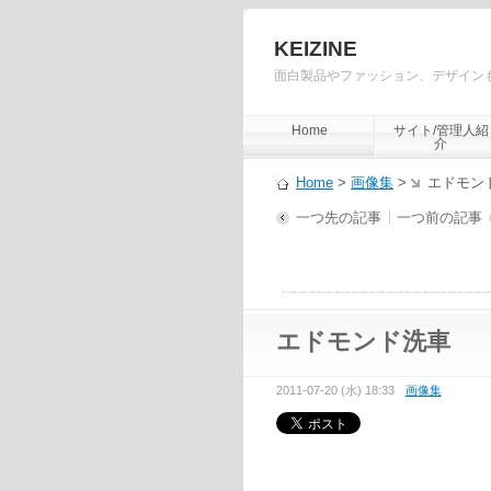
KEIZINE
面白製品やファッション、デザイン
Home
サイト/管理人紹
介
Home
>
画像集
>
エドモン
一つ先の記事
一つ前の記事
エドモンド洗車
2011-07-20 (水) 18:33
画像集