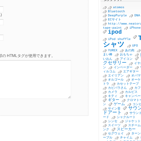
atomos
Bluetooth
)
DeepPurple
DNA
ECサイト
http://www.neator
tape-paint
iPhone
ipod
iPod shuffle
シャツ
UFO
YUREX
あの肉
まい棒
おもちゃ
の HTMLタグが使用できます。
いおん
アイコン
クセサリー
イヤ
ン
インベーダー
ィルコム
エアギター
エイリアン
オバマ
オルゴール
オーケ
トラ
カセットテープ
カピバラさん
カフ
カメラ
カルピス
キティ
キャンペー
ギター
クロマト
ゲーム
ン
コン
サウ
サイン音
ドアート
サウン
ード
シャクルート
シンセ
ジャケット
スイーツ
スチーム
スピーカー
ンク
セグウェイ
ターン
ーブル
チャイム