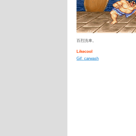
百烈洗車。
Likecool
Gif: carwash