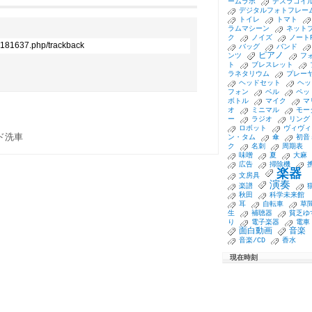
ームラボ
テスラコイ
デジタルフォトフレー
トイレ
トマト
ラムマシーン
ネット
ク
ノイズ
ノート
0_181637.php/trackback
バッグ
バンド
ピアノ
ンツ
フ
ト
ブレスレット
ラネタリウム
プレー
ヘッドセット
ヘッ
フォン
ベル
ペッ
ボトル
マイク
マ
オ
ミニマル
モー
ー
ラジオ
リング
ロボット
ヴィヴィ
ド洗車
ン・タム
傘
初音
ク
名刺
周期表
味噌
夏
大麻
広告
掃除機
楽器
文房具
演奏
楽譜
秋田
科学未来館
耳
自転車
草
生
補聴器
貧乏ゆ
り
電子楽器
電車
面白動画
音楽
音楽/CD
香水
現在時刻