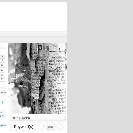
S
3
10
17
24
31
ンクブ
トキ
本の
タリ
サイト内検索
スチー