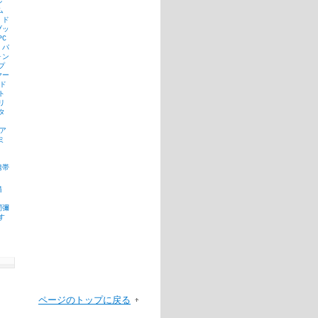
ル
ム
ド
ブッ
PC
パ
ォン
プ
ヤー
ド
ト
リ
タ
ア
ミ
携帯
猫
間彌
す
ページのトップに戻る