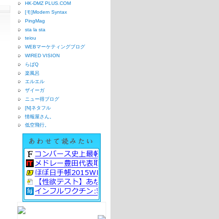
HK-DMZ PLUS.COM
[モ]Modern Syntax
PingMag
sta la sta
teiou
WEBマーケティングブログ
WIRED VISION
らばQ
楽風呂
エルエル
ザイーガ
ニュー得ブログ
[N]ネタフル
情報屋さん。
低空飛行。