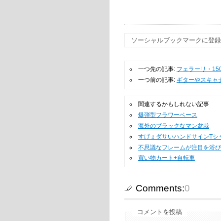
ソーシャルブックマークに
一つ先の記事:
フェラーリ・15
一つ前の記事:
ギターやスキャ
関連するかもしれない記事
爆弾型フラワーベース
海外のブラックなマン盆栽
すげぇダサいハンドサインTシ
不思議なフレームが注目を浴び
買い物カート+自転車
Comments:
0
コメントを投稿