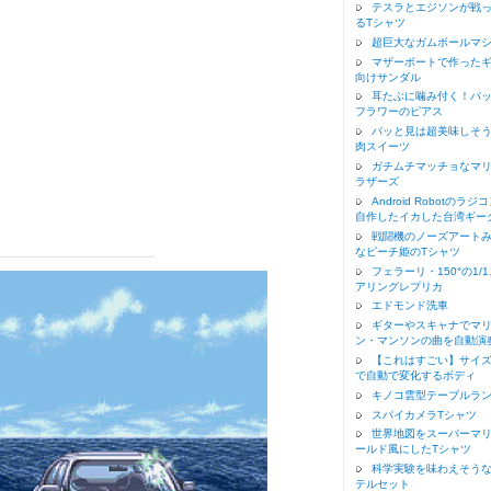
テスラとエジソンが戦
るTシャツ
超巨大なガムボールマ
マザーボートで作った
向けサンダル
耳たぶに噛み付く！パ
フラワーのピアス
パッと見は超美味しそ
肉スイーツ
ガチムチマッチョなマ
ラザーズ
Android Robotのラジ
自作したイカした台湾ギー
戦闘機のノーズアート
なピーチ姫のTシャツ
フェラーリ・150°の1/
アリングレプリカ
エドモンド洗車
ギターやスキャナでマ
ン・マンソンの曲を自動演
【これはすごい】サイ
で自動で変化するボディ
キノコ雲型テーブルラ
スパイカメラTシャツ
世界地図をスーパーマ
ールド風にしたTシャツ
科学実験を味わえそう
テルセット