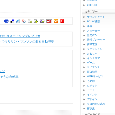
2008-04
2008-03
カテゴリー
サウンドアート
登録
PC/AV機器
楽器
スピーカー
音楽/CD
0°の1/1ステアリングレプリカ
携帯プレーヤー
ナでマリリン・マンソンの曲を自動演奏
携帯電話
ファッション
おもちゃ
インテリア
ゲーム
サイエンス
ャツ
面白動画
そうな自転車
WEBサービス
その他
ロボット
アート
イベント
デザイン
今日の拾い読み
画像集
タグクラウド