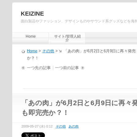
KEIZINE
面白製品やファッション、デザインものやサウンド系グッズなどを海
Home
サイト/管理人紹
介
Home
>
その他
>
「あの肉」が6月2日と6月9日に再々発
か？！
一つ先の記事
一つ前の記事
「あの肉」が6月2日と6月9日に再々
も即完売か？！
2009-05-27 (水) 0:12
その他
あの肉