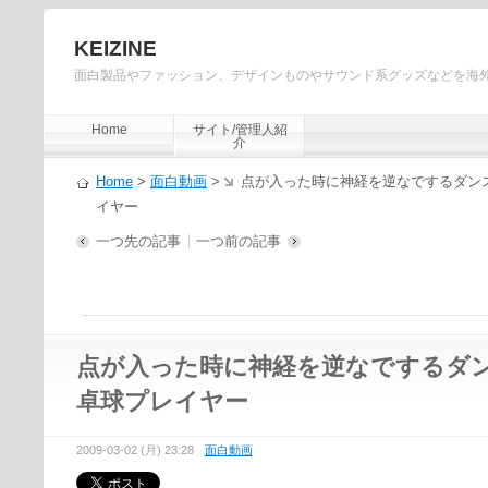
KEIZINE
面白製品やファッション、デザインものやサウンド系グッズなどを海
Home
サイト/管理人紹
介
Home
>
面白動画
>
点が入った時に神経を逆なでするダン
イヤー
一つ先の記事
一つ前の記事
点が入った時に神経を逆なでするダ
卓球プレイヤー
2009-03-02 (月) 23:28
面白動画