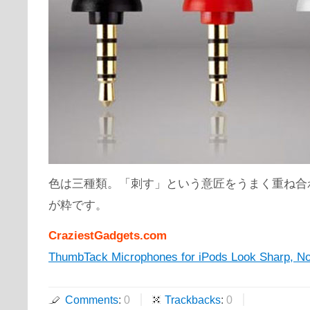
色は三種類。「刺す」という意匠をうまく重ね合
が粋です。
CraziestGadgets.com
ThumbTack Microphones for iPods Look Sharp, Not
Comments
:
0
Trackbacks
:
0