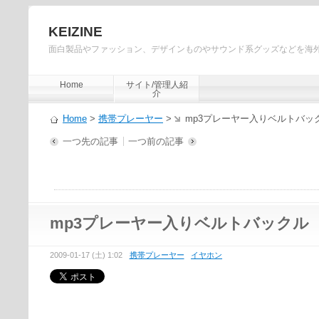
KEIZINE
面白製品やファッション、デザインものやサウンド系グッズなどを海
Home
サイト/管理人紹
介
Home
>
携帯プレーヤー
>
mp3プレーヤー入りベルトバッ
一つ先の記事
一つ前の記事
mp3プレーヤー入りベルトバックル
2009-01-17 (土) 1:02
携帯プレーヤー
イヤホン