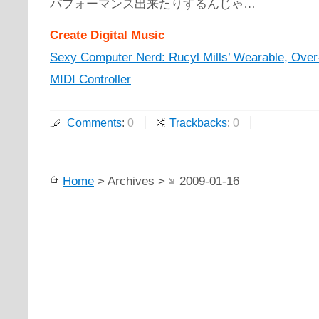
パフォーマンス出来たりするんじゃ…
Create Digital Music
Sexy Computer Nerd: Rucyl Mills’ Wearable, Over
MIDI Controller
Comments
:
0
Trackbacks
:
0
Home
> Archives >
2009-01-16