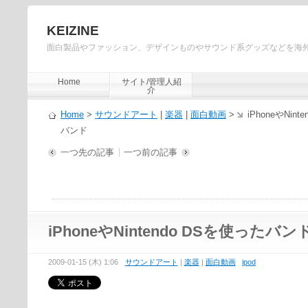
KEIZINE
面白製品やファッション、デザインものやサウンド系グッズなどを海
Home
サイト/管理人紹
介
Home
>
サウンドアート
|
楽器
|
面白動画
>
iPhoneやNin
バンド
一つ先の記事
一つ前の記事
iPhoneやNintendo DSを使ったバン
2009-01-15 (木) 1:06
サウンドアート
|
楽器
|
面白動画
ipod