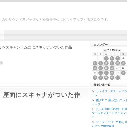
ものやサウンド系グッズなどを海外中心にピックアップするブログです。
カレンダー
りをスキャン！座面にスキャナがついた作品
«
7 月 2009
»
M
T
W
T
F
S
4
1
2
3
6
7
8
9
10
11
17
18
13
14
15
16
20
24
21
22
23
25
27
28
29
30
31
最新記事一覧
リメイク・スチームパ
！座面にスキャナがついた作
ーツ
微グロ？ 脳っぽいニッ
ャップ
たった100円の熱狂 日
ゲームセンタードキュメン
ー
ソーラーパワーで動く
ムパンク懐中時計