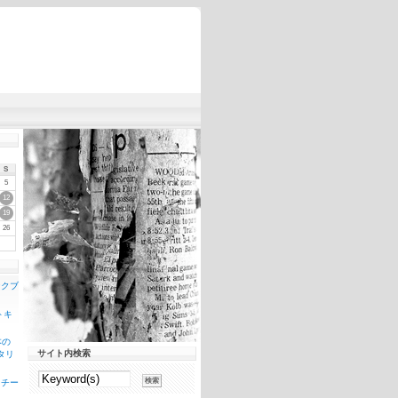
S
5
12
19
26
ンクブ
トキ
本の
サイト内検索
タリ
スチー