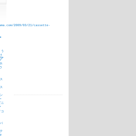
ama.com/2009/03/21/cassette-
T
う
け
ア
ホ
ウ
ス
ス
ン
ー
ビニ
ン
ドコ
パ
テ
チ