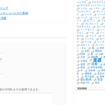
ームラボ
テスラコイ
デジタルフォトフレー
トング
トイレ
トマト
ラムマシーン
ネット
ノをしゃべらせた動画
ク
ノイズ
ノート
バッグ
バンド
を演奏
ピアノ
ンツ
フ
ト
ブレスレット
ラネタリウム
プレー
ヘッドセット
ヘッ
フォン
ベル
ペッ
ボトル
マイク
マ
オ
ミニマル
モー
ー
ラジオ
リング
ロボット
ヴィヴィ
ン・タム
傘
初音
ク
名刺
周期表
味噌
夏
大麻
広告
掃除機
)
楽器
文房具
演奏
楽譜
秋田
科学未来館
耳
自転車
草
生
補聴器
貧乏ゆ
り
電子楽器
電車
面白動画
音楽
音楽/CD
香水
現在時刻
の HTMLタグが使用できます。