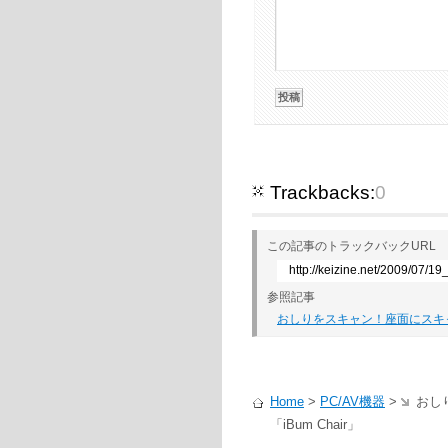
Trackbacks:
0
この記事のトラックバックURL
http://keizine.net/2009/07/1
参照記事
おしりをスキャン！座面にスキャナ
Home
>
PC/AV機器
>
おし
「iBum Chair」