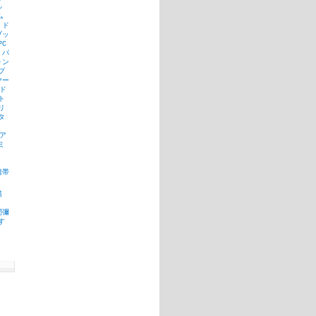
ル
ム
ド
ブッ
PC
パ
ォン
プ
ヤー
ド
ト
リ
タ
ア
ミ
携帯
猫
間彌
す