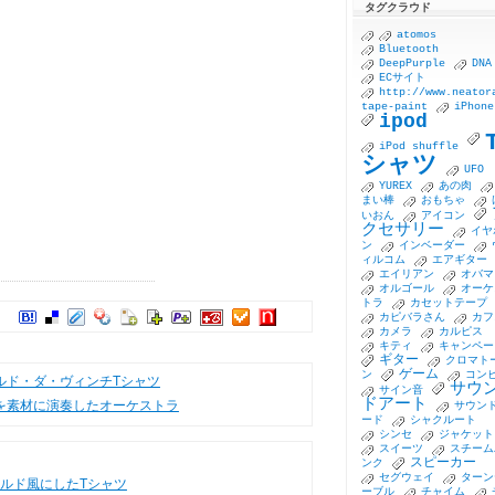
タグクラウド
atomos
Bluetooth
DeepPurple
DNA
ECサイト
http://www.neator
tape-paint
iPhone
ipod
iPod shuffle
シャツ
UFO
YUREX
あの肉
まい棒
おもちゃ
いおん
アイコン
クセサリー
イヤ
ン
インベーダー
ィルコム
エアギター
エイリアン
オバマ
オルゴール
オーケ
トラ
カセットテープ
登録
カピバラさん
カフ
カメラ
カルピス
キティ
キャンペー
ギター
クロマト
ゲーム
ン
コン
ルド・ダ・ヴィンチTシャツ
サウ
サイン音
ドアート
を素材に演奏したオーケストラ
サウン
ード
シャクルート
シンセ
ジャケット
スイーツ
スチーム
スピーカー
ンク
セグウェイ
ターン
ルド風にしたTシャツ
ーブル
チャイム