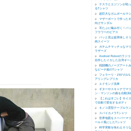
テスラとエジソンが戦
るTシャツ
超巨大なガムボールマ
マザーボートで作った
向けサンダル
耳たぶに噛み付く！パ
フラワーのピアス
パッと見は超美味しそ
肉スイーツ
ガチムチマッチョなマ
ラザーズ
Android Robotのラジ
自作したイカした台湾ギー
戦闘機のノーズアート
なピーチ姫のTシャツ
フェラーリ・150°の1/
アリングレプリカ
エドモンド洗車
ギターやスキャナでマ
ン・マンソンの曲を自動演
【これはすごい】サイ
で自動で変化するボディ
キノコ雲型テーブルラ
スパイカメラTシャツ
世界地図をスーパーマ
ールド風にしたTシャツ
科学実験を味わえそう