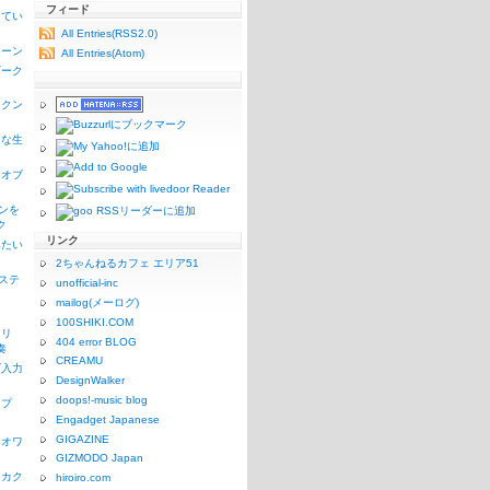
フィード
ってい
All Entries(RSS2.0)
シーン
All Entries(Atom)
ギーク
ックン
うな生
リオブ
コンを
ク
リンク
みたい
2ちゃんねるカフェ エリア51
1ステ
unofficial-inc
mailog(メーログ)
100SHIKI.COM
リリ
404 error BLOG
奏
CREAMU
ズ入力
DesignWalker
doops!-music blog
ンプ
Engadget Japanese
GIGAZINE
リオワ
GIZMODO Japan
なカク
hiroiro.com