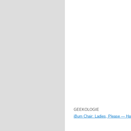
GEEKOLOGIE
iBum Chair: Ladies, Please — Ha