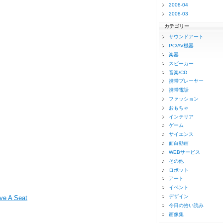
2008-04
2008-03
カテゴリー
サウンドアート
PC/AV機器
楽器
スピーカー
音楽/CD
携帯プレーヤー
携帯電話
ファッション
おもちゃ
インテリア
ゲーム
サイエンス
面白動画
WEBサービス
その他
ロボット
アート
イベント
デザイン
ve A Seat
今日の拾い読み
画像集