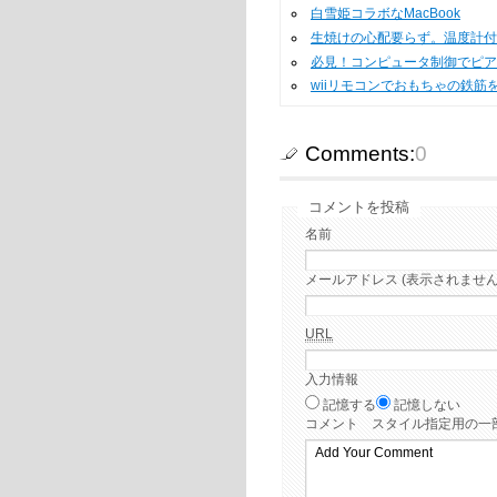
白雪姫コラボなMacBook
生焼けの心配要らず。温度計付
必見！コンピュータ制御でピア
wiiリモコンでおもちゃの鉄筋
Comments:
0
コメントを投稿
名前
メールアドレス (表示されません
URL
入力情報
記憶する
記憶しない
コメント
スタイル指定用の一部