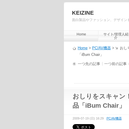
KEIZINE
面白製品やファッション、デザイン
Home
サイト/管理人紹
介
Home
>
PC/AV機器
>
おし
「iBum Chair」
一つ先の記事
一つ前の記事
おしりをスキャン
品「iBum Chair」
2009-07-19 (日) 16:29
PC/AV機器