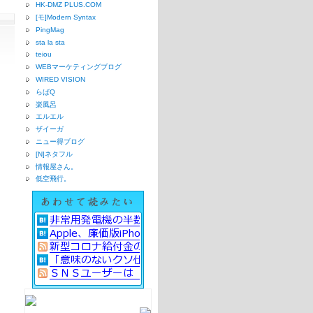
HK-DMZ PLUS.COM
[モ]Modern Syntax
PingMag
sta la sta
teiou
WEBマーケティングブログ
WIRED VISION
らばQ
楽風呂
エルエル
ザイーガ
ニュー得ブログ
[N]ネタフル
情報屋さん。
低空飛行。