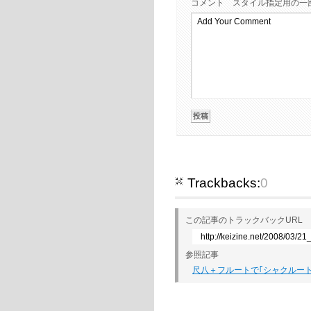
コメント
スタイル指定用の一部
Trackbacks:
0
この記事のトラックバックURL
http://keizine.net/2008/03/2
参照記事
尺八＋フルートで｢シャクルート