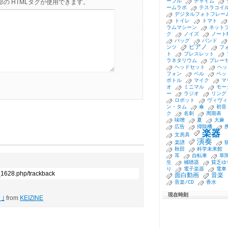
ーブル
チャイム
の HTMLタグが使用できます。
ームラボ
テスラコイ
デジタルフォトフレー
トイレ
トマト
ラムマシーン
ネット
ク
ノイズ
ノート
バッグ
バンド
ピアノ
ンツ
フ
ト
ブレスレット
ラネタリウム
プレー
ヘッドセット
ヘッ
フォン
ベル
ペッ
ボトル
マイク
マ
オ
ミニマル
モー
ー
ラジオ
リング
ロボット
ヴィヴィ
ン・タム
傘
初音
ク
名刺
周期表
味噌
夏
大麻
広告
掃除機
楽器
文房具
演奏
楽譜
秋田
科学未来館
耳
自転車
草
生
補聴器
貧乏ゆ
り
電子楽器
電車
1_1628.php/trackback
面白動画
音楽
音楽/CD
香水
現在時刻
｣
from
KEIZINE