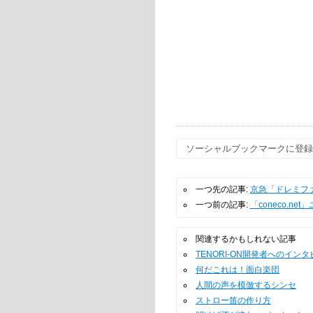
ソーシャルブックマークに
一つ先の記事:
京急「ドレミフ
一つ前の記事:
「coneco.
関連するかもしれない記事
TENORI-ON開発者へのイン
何だこれは！面白楽団
人間の声を模倣するシンセ
ストロー笛の作り方