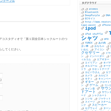
ンテーブル
タグクラウド
atomos
Bluetooth
DeepPurple
DNA
ECサイト
http://www.neator
tape-paint
iPhone
ipod
iPod shuffle
シャツ
アコスタディオで「第１回全日本シャクルートのつ
UFO
YUREX
あの肉
まい棒
おもちゃ
らしてください。
いおん
アイコン
クセサリー
イヤ
ン
インベーダー
ィルコム
エアギター
エイリアン
オバマ
オルゴール
オーケ
トラ
カセットテープ
カピバラさん
カフ
カメラ
カルピス
キティ
キャンペー
)
ギター
クロマト
ゲーム
ン
コン
サウ
サイン音
ドアート
サウン
ード
シャクルート
シンセ
ジャケット
スイーツ
スチーム
スピーカー
ンク
セグウェイ
ターン