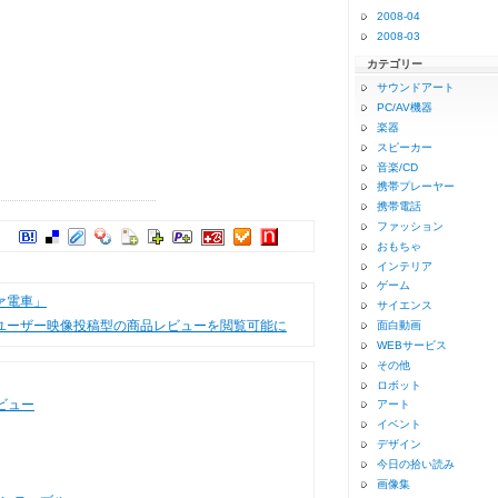
2008-04
2008-03
カテゴリー
サウンドアート
PC/AV機器
楽器
スピーカー
音楽/CD
携帯プレーヤー
携帯電話
ファッション
登録
おもちゃ
インテリア
ゲーム
ァ電車」
サイエンス
net」ユーザー映像投稿型の商品レビューを閲覧可能に
面白動画
WEBサービス
その他
ロボット
タビュー
アート
イベント
デザイン
今日の拾い読み
画像集