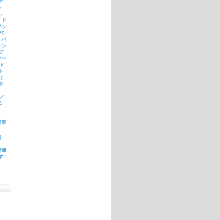
チ
ル
ム
ド
ブッ
PC
パ
ォン
プ
ヤー
ド
ト
リ
タ
ア
ミ
携帯
猫
間彌
す