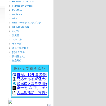
HK-DMZ PLUS.COM
[モ]Modern Syntax
PingMag
sta la sta
teiou
WEBマーケティングブログ
WIRED VISION
らばQ
楽風呂
エルエル
ザイーガ
ニュー得ブログ
[N]ネタフル
情報屋さん。
低空飛行。