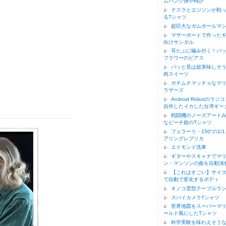
ムパンク懐中時計
テスラとエジソンが戦
るTシャツ
超巨大なガムボールマ
マザーボートで作った
向けサンダル
耳たぶに噛み付く！パ
フラワーのピアス
パッと見は超美味しそ
肉スイーツ
ガチムチマッチョなマ
ラザーズ
Android Robotのラジ
自作したイカした台湾ギー
戦闘機のノーズアート
なピーチ姫のTシャツ
フェラーリ・150°の1/
アリングレプリカ
エドモンド洗車
ギターやスキャナでマ
ン・マンソンの曲を自動演
【これはすごい】サイ
で自動で変化するボディ
キノコ雲型テーブルラ
スパイカメラTシャツ
世界地図をスーパーマ
ールド風にしたTシャツ
科学実験を味わえそう