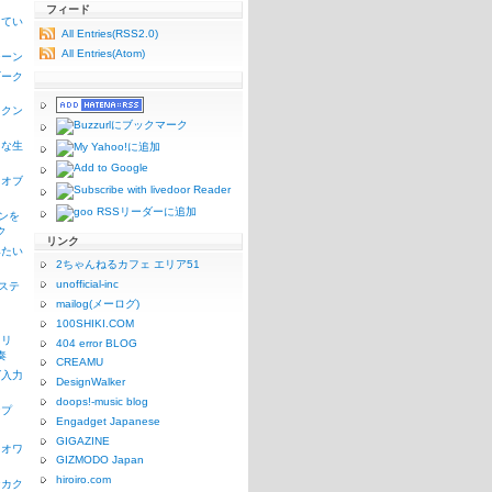
フィード
ってい
All Entries(RSS2.0)
All Entries(Atom)
シーン
ギーク
ックン
うな生
リオブ
コンを
ク
リンク
みたい
2ちゃんねるカフェ エリア51
unofficial-inc
1ステ
mailog(メーログ)
100SHIKI.COM
リリ
404 error BLOG
奏
CREAMU
ズ入力
DesignWalker
doops!-music blog
ンプ
Engadget Japanese
GIGAZINE
リオワ
GIZMODO Japan
hiroiro.com
なカク