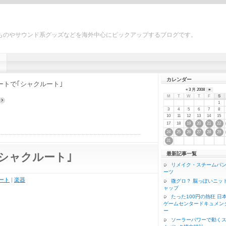
ものやサウンド系グッズなどを海外中心にピックアップするブログです。
カレンダー
ートで｢シャクルート｣
« 3 月 2008
»
M
T
W
T
F
S
1
3
4
5
6
7
8
10
11
12
13
14
15
17
18
19
20
21
22
24
25
26
27
28
29
31
最新記事一覧
シャクルート｣
リメイク・スチームパ
ーツ
ート
|
楽器
微グロ？ 脳っぽいニッ
ャップ
たった100円の熱狂 日
ゲームセンタードキュメン
ー
ソーラーパワーで動く