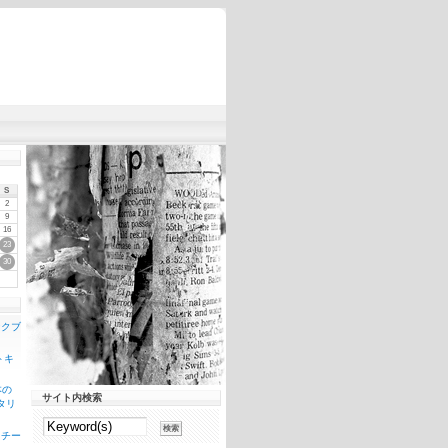
S
2
9
16
23
30
ンクブ
トキ
本の
サイト内検索
タリ
スチー