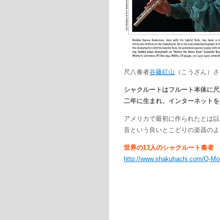
尺八奏者
谷藤紅山
（こうざん）さ
シャクルートはフルート本体に尺
二年に生まれ、インターネットを
アメリカで最初に作られたとは以
音という良いとこどりの楽器のよ
世界の13人のシャクルート奏者
http://www.shakuhachi.com/Q-Mo