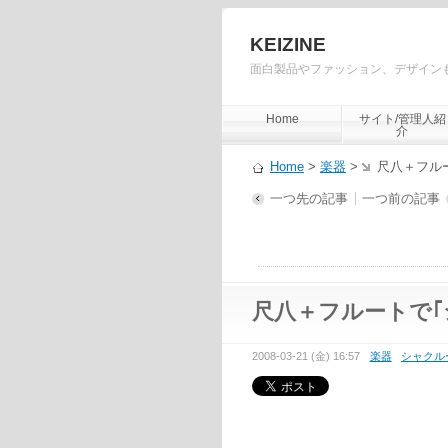
KEIZINE
面白製品やファッション、デザイン
Home
サイト/管理人紹
介
Home
>
楽器
>
尺八＋フル
一つ先の記事
一つ前の記事
尺八＋フルートで｢
2008-03-21 (金) 16:57
楽器
シャクル