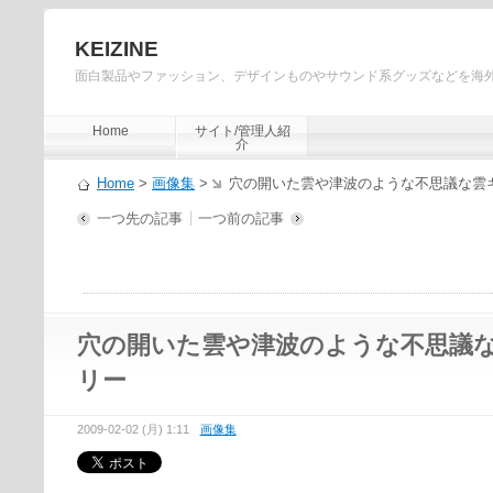
KEIZINE
面白製品やファッション、デザインものやサウンド系グッズなどを海
Home
サイト/管理人紹
介
Home
>
画像集
>
穴の開いた雲や津波のような不思議な雲
一つ先の記事
一つ前の記事
穴の開いた雲や津波のような不思議
リー
2009-02-02 (月) 1:11
画像集