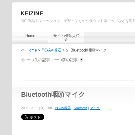
KEIZINE
面白製品やファッション、デザインものやサウンド系グッズなどを海
Home
サイト/管理人紹
介
Home
>
PC/AV機器
>
Bluetooth咽頭マイク
一つ先の記事
一つ前の記事
Bluetooth咽頭マイク
2008-03-21 (金) 2:08
PC/AV機器
Bluetooth
|
マイク