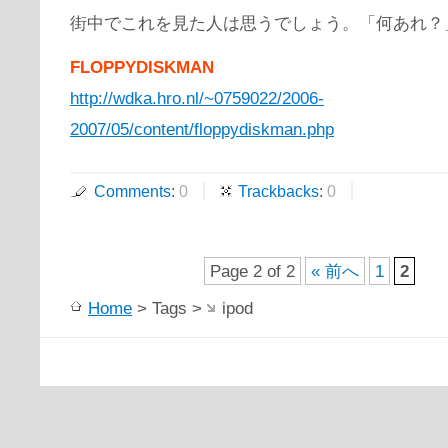
街中でこれを見た人は思うでしょう。「何あれ？
FLOPPYDISKMAN
http://wdka.hro.nl/~0759022/2006-
2007/05/content/floppydiskman.php
Comments
:
0
Trackbacks
:
0
Page 2 of 2
« 前へ
1
2
Home
> Tags >
ipod