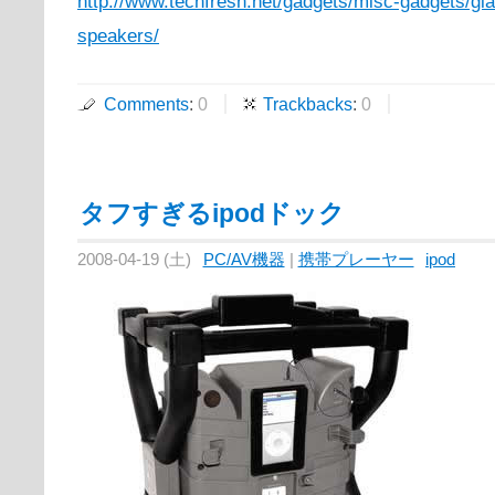
http://www.techfresh.net/gadgets/misc-gadgets/gia
speakers/
Comments
:
0
Trackbacks
:
0
タフすぎるipodドック
2008-04-19 (土)
PC/AV機器
|
携帯プレーヤー
ipod