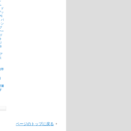
ル
ム
ド
ブッ
PC
パ
ォン
プ
ヤー
ド
ト
リ
タ
ア
ミ
携帯
猫
間彌
す
ページのトップに戻る