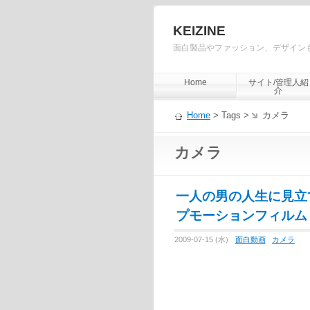
KEIZINE
面白製品やファッション、デザイン
Home
サイト/管理人紹
介
Home
> Tags >
カメラ
カメラ
一人の男の人生に見立
プモーションフィルム
2009-07-15 (水)
面白動画
カメラ