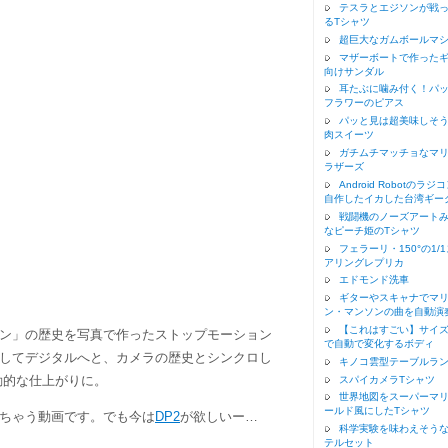
テスラとエジソンが戦
るTシャツ
超巨大なガムボールマ
マザーボートで作った
向けサンダル
耳たぶに噛み付く！パ
フラワーのピアス
パッと見は超美味しそ
肉スイーツ
ガチムチマッチョなマ
ラザーズ
Android Robotのラジ
自作したイカした台湾ギー
戦闘機のノーズアート
なピーチ姫のTシャツ
フェラーリ・150°の1/
アリングレプリカ
エドモンド洗車
ギターやスキャナでマ
ン・マンソンの曲を自動演
【これはすごい】サイ
ン」の歴史を写真で作ったストップモーション
で自動で変化するボディ
してデジタルへと、カメラの歴史とシンクロし
キノコ雲型テーブルラ
動的な仕上がりに。
スパイカメラTシャツ
世界地図をスーパーマ
ールド風にしたTシャツ
ちゃう動画です。でも今は
DP2
が欲しいー…
科学実験を味わえそう
テルセット