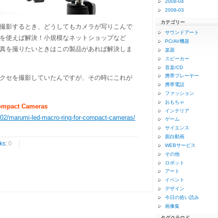
2008-04
2008-03
カテゴリー
撮影するとき、どうしてもカメラが写りこんで
サウンドアート
を使えば解決！小規模なネットショップなど
PC/AV機器
真を撮りたいときはこの製品があれば解決しま
楽器
スピーカー
音楽/CD
携帯プレーヤー
クセを撮影していたんですが、その時にこれが
携帯電話
ファッション
おもちゃ
ompact Cameras
インテリア
02/marumi-led-macro-ring-for-compact-cameras/
ゲーム
サイエンス
面白動画
ks
:
0
WEBサービス
その他
ロボット
アート
イベント
デザイン
今日の拾い読み
画像集
タグクラウド