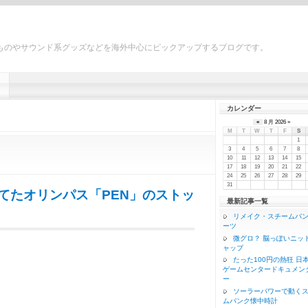
ものやサウンド系グッズなどを海外中心にピックアップするブログです。
カレンダー
«
8 月 2026 »
M
T
W
T
F
S
1
3
4
5
6
7
8
10
11
12
13
14
15
17
18
19
20
21
22
24
25
26
27
28
29
31
てたオリンパス「PEN」のストッ
最新記事一覧
リメイク・スチームパ
ーツ
微グロ？ 脳っぽいニッ
ャップ
たった100円の熱狂 日
ゲームセンタードキュメン
ー
ソーラーパワーで動く
ムパンク懐中時計