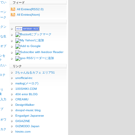
ってい
フィード
All Entries(RSS2.0)
シーン
All Entries(Atom)
ギーク
ックン
うな生
リオブ
コンを
ク
みたい
リンク
2ちゃんねるカフェ エリア51
1ステ
unofficial-inc
mailog(メーログ)
100SHIKI.COM
リリ
奏
404 error BLOG
ズ入力
CREAMU
DesignWalker
ンプ
doops!-music blog
Engadget Japanese
リオワ
GIGAZINE
GIZMODO Japan
なカク
hiroiro.com