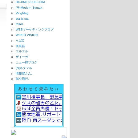
HK-DMZ PLUS.COM
[モ]Modern Syntax
PingMag
sta la sta
teiou
WEBマーケティングブログ
WIRED VISION
らばQ
楽風呂
エルエル
ザイーガ
ニュー得ブログ
[N]ネタフル
情報屋さん。
低空飛行。