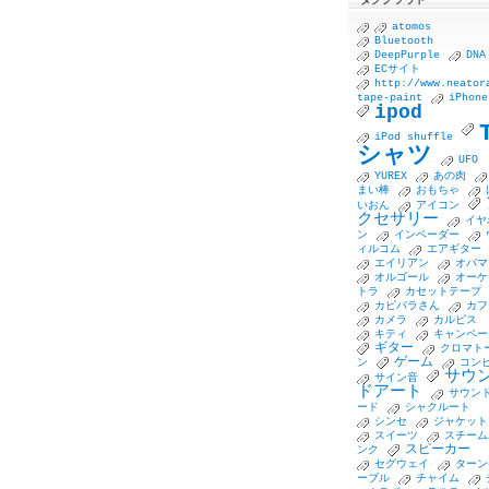
atomos
Bluetooth
DeepPurple
DNA
ECサイト
http://www.neator
tape-paint
iPhone
ipod
iPod shuffle
シャツ
UFO
YUREX
あの肉
まい棒
おもちゃ
いおん
アイコン
クセサリー
イヤ
ン
インベーダー
ィルコム
エアギター
エイリアン
オバマ
オルゴール
オーケ
トラ
カセットテープ
カピバラさん
カフ
カメラ
カルピス
キティ
キャンペー
ギター
クロマト
ゲーム
ン
コン
サウ
サイン音
ドアート
サウン
ード
シャクルート
シンセ
ジャケット
スイーツ
スチーム
スピーカー
ンク
セグウェイ
ターン
ーブル
チャイム