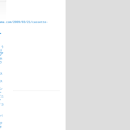
ama.com/2009/03/21/cassette-
T
う
け
ア
ホ
ウ
ス
ス
ン
ー
ビニ
ン
ドコ
パ
テ
チ