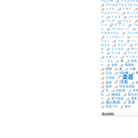
ームラボ
テスラコイ
デジタルフォトフレー
トイレ
トマト
ラムマシーン
ネット
ク
ノイズ
ノート
バッグ
バンド
ピアノ
ンツ
フ
ト
ブレスレット
ラネタリウム
プレー
ヘッドセット
ヘッ
フォン
ベル
ペッ
ボトル
マイク
マ
オ
ミニマル
モー
ー
ラジオ
リング
ロボット
ヴィヴィ
ン・タム
傘
初音
ク
名刺
周期表
味噌
夏
大麻
広告
掃除機
楽器
文房具
演奏
楽譜
秋田
科学未来館
耳
自転車
草
生
補聴器
貧乏ゆ
り
電子楽器
電車
面白動画
音楽
音楽/CD
香水
現在時刻