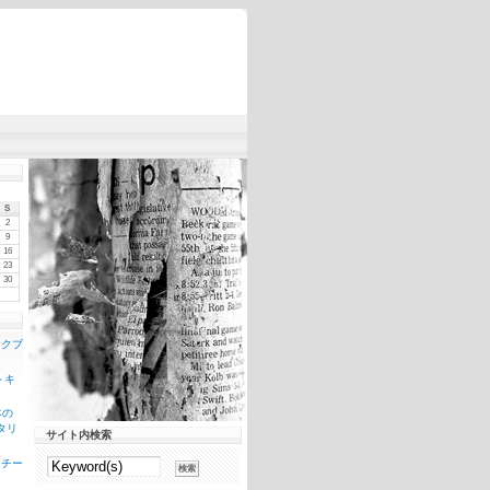
S
2
9
16
23
30
ンクブ
トキ
本の
タリ
サイト内検索
スチー