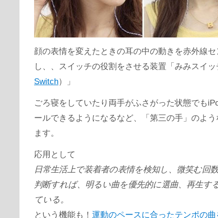
顔の表情を変えたときの耳の中の動きを赤外線セ
し、、スイッチの役割をさせる装置「みみスイッ
Switch
）」
ごろ寝をしていたり両手がふさがった状態でもiP
ールできるようになるなど、「第三の手」のよう
ます。
応用として
日常生活上で装着者の表情を検知し、微笑む回
判断すれば、明るい曲を優先的に選曲、再生す
ている。
という機能も！
運動のペースに合ったテンポの曲